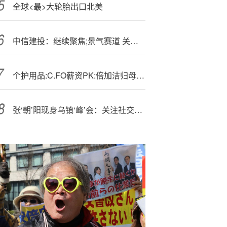
全球<最>大轮胎出口北美
中信建投：继续聚焦;景气赛道 关注通胀改善
个护用品:C.FO薪资PK:倍加洁归母净利润转亏、CFO嵇玉芳逆势涨薪、学历为大专
张‘朝’阳现身乌镇‘峰’会：关注社交、电商和AI三个方面 | 直击乌镇