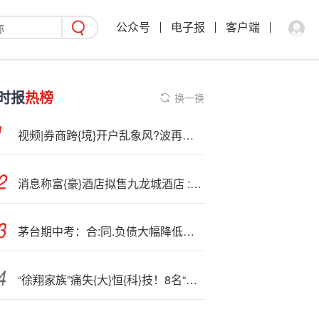
公众号
电子报
客户端
时报
热榜
换一换
视频|券商跨{境}开户乱象风?波再起 蚂蚁考虑延期收购交易耀才
消息称富{豪}酒店拟售九龙城酒店 :估值15亿港元
茅台期中考：合:同.负债大幅降低，系列酒二季度负增长
“徐翔家族”痛失{大}恒{科}技！8名“接盘侠”背景曝光