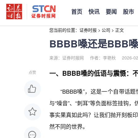
首页
快讯
要闻
股市
您当前的位置：
证券时报
>
公司
>
正文
BBBB嗓还是BB
来源：证券时报网
作者：李艳秋
2026-02
一、BBBB嗓的低语与震慑：
点赞
“BBBB嗓”，这是一个自带话
与“噪音”、“刺耳”等负面标签挂钩
事实果真如此吗？让我们抛开刻板印象
然不同的世界。