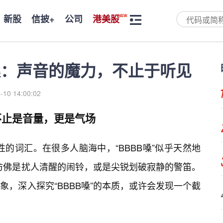
新股
信披+
公司
港美股
B嗓：声音的魔力，不止于听见
-10 14:00:02
不止是音量，更是气场
题性的词汇。在很多人脑海中，“BBBB嗓”似乎天然地
，仿佛是扰人清醒的闹铃，或是尖锐划破寂静的警笛。
，深入探究“BBBB嗓”的本质，或许会发现一个截