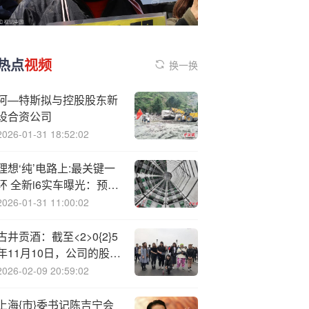
热点
视频
换一换
阿—特斯拟与控股股东新
设合资公司
2026-01-31 18:52:02
理想‘纯’电路上:最关键一
环 全新i6实车曝光：预计
售价25万级
2026-01-31 11:00:02
古井贡酒：截至<2>0{2}5
年11月10日，公司的股东
人数为45967户
2026-02-09 20:59:02
上海{市}委书记陈吉宁会